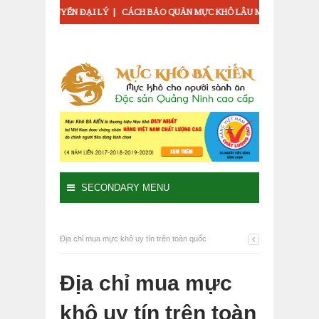
|
 TUYỂN ĐẠI LÝ
CÁCH BẢO QUẢN MỰC KHÔ LÂU MÀ KHÔNG GIẢM CHẤT L
SECONDARY MENU
Địa chỉ mua mực khô uy tín trên toàn quốc
Địa chỉ mua mực
khô uy tín trên toàn