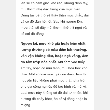
lên sẽ có cảm giác khô ráo, không dính tay,
mùi thơm nhẹ đặc trưng của mực biển.
Dùng tay bẻ thử sẽ thấy thân mực chắc, dai
và có độ đàn hồi tốt. Sau khi nướng lên,
mực thật sẽ dậy mùi thơm, thớ thịt ngọt và
xé sợi dễ dàng.
Ngược lại, mực khô giả hoặc kém chất
lượng thường có màu đậm bất thường,
vằn vện không đều, hoặc ngả vàng, đen
do tẩm ướp hóa chất.
Khi cầm vào thấy
ẩm tay, hoặc có mùi tanh, mùi hóa học khó
chịu. Một số loại mực giả còn được làm từ
nguyên liệu không phải mực thật, pha trộn
phụ gia công nghiệp để tạo hình và mùi vị.
Loại mực này không có độ dai tự nhiên, khi
nướng dễ cháy khét, ăn có vị đắng hoặc lạ
miệng.