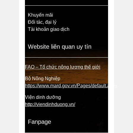
Khuyến mãi
Đối tác, đại lý
Tài khoản giao dịch
Website liên quan uy tín
FAO – Tổ chức nông lương thế giới
Bộ Nông Nghiệp
https://www.mard.gov.vn/Pages/default.aspx
Viện dinh dưỡng
http://viendinhduong.vn/
Fanpage