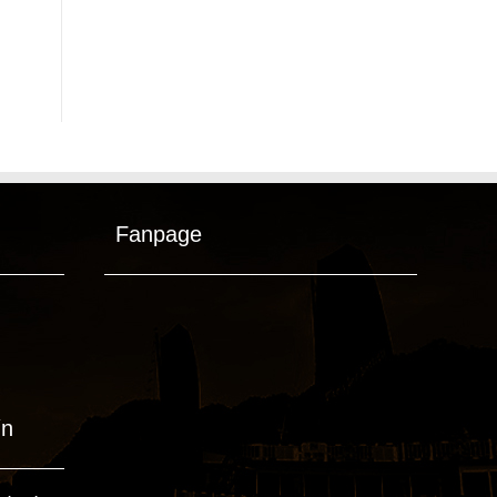
Fanpage
ín