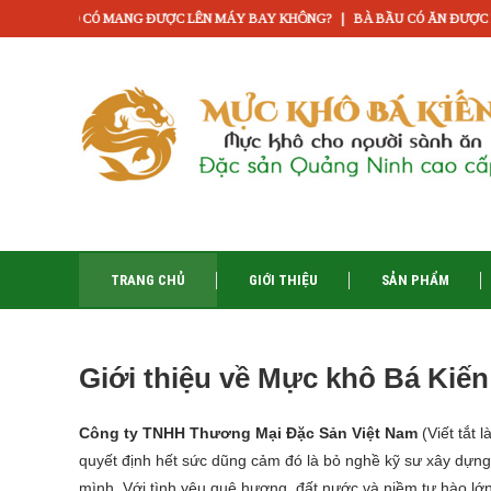
|
 CÓ MANG ĐƯỢC LÊN MÁY BAY KHÔNG?
BÀ BẦU CÓ ĂN ĐƯỢC MỰC KHÔ KH
TRANG CHỦ
GIỚI THIỆU
SẢN PHẨM
Giới thiệu về Mực khô Bá Kiến
Công ty TNHH Thương Mại Đặc Sản Việt Nam
(Viết tắt l
quyết định hết sức dũng cảm đó là bỏ nghề kỹ sư xây dựn
mình. Với tình yêu quê hương, đất nước và niềm tự hào lớn