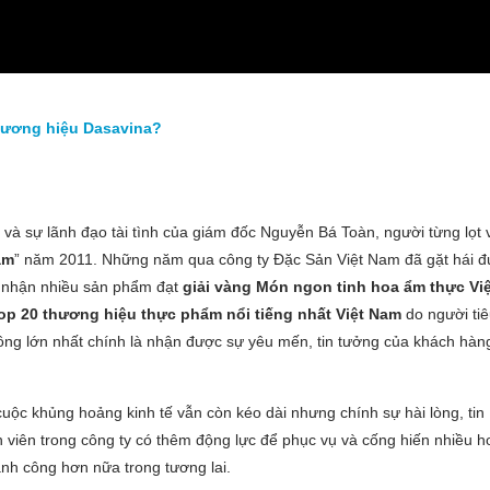
hương hiệu Dasavina?
 và sự lãnh đạo tài tình của giám đốc Nguyễn Bá Toàn, người từng lọt 
am
” năm 2011. Những năm qua công ty Đặc Sản Việt Nam đã gặt hái 
 nhận nhiều sản phẩm đạt
giải vàng Món ngon tinh hoa ẩm thực Việ
p 20 thương hiệu thực phẩm nổi tiếng nhất Việt Nam
do người ti
ông lớn nhất chính là nhận được sự yêu mến, tin tưởng của khách hàn
cuộc khủng hoảng kinh tế vẫn còn kéo dài nhưng chính sự hài lòng, tin
 viên trong công ty có thêm động lực để phục vụ và cống hiến nhiều h
ành công hơn nữa trong tương lai.