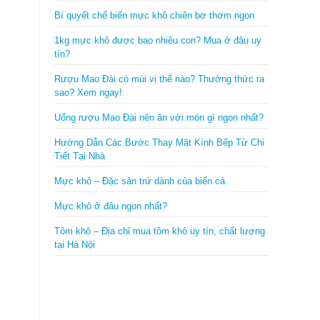
Bí quyết chế biến mực khô chiên bơ thơm ngon
1kg mực khô được bao nhiêu con? Mua ở đâu uy
tín?
Rượu Mao Đài có mùi vị thế nào? Thưởng thức ra
sao? Xem ngay!
nhận hàng Việt Nam chất lượng cao 2017 do người tiêu dùng bình ch
Uống rượu Mao Đài nên ăn với món gì ngon nhất?
Hướng Dẫn Các Bước Thay Mặt Kính Bếp Từ Chi
Tiết Tại Nhà
Mực khô – Đặc sản trứ dành của biển cả
Mực khô ở đâu ngon nhất?
Tôm khô – Địa chỉ mua tôm khô uy tín, chất lượng
tại Hà Nội