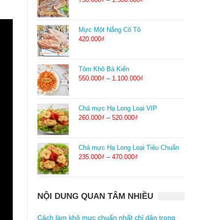
Mực Một Nắng Cô Tô
420.000
₫
Tôm Khô Bá Kiến
550.000
₫
–
1.100.000
₫
Chả mực Hạ Long Loại VIP
260.000
₫
–
520.000
₫
Chả mực Hạ Long Loại Tiêu Chuẩn
235.000
₫
–
470.000
₫
NỘI DUNG QUAN TÂM NHIỀU
Cách làm khô mực chuẩn nhất chỉ dân trong