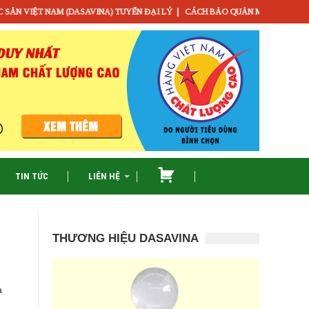
|
AM (DASAVINA) TUYỂN ĐẠI LÝ
CÁCH BẢO QUẢN MỰC KHÔ LÂU MÀ KHÔNG
TIN TỨC
LIÊN HỆ
GIỎ
HÀNG
THƯƠNG HIỆU DASAVINA
a