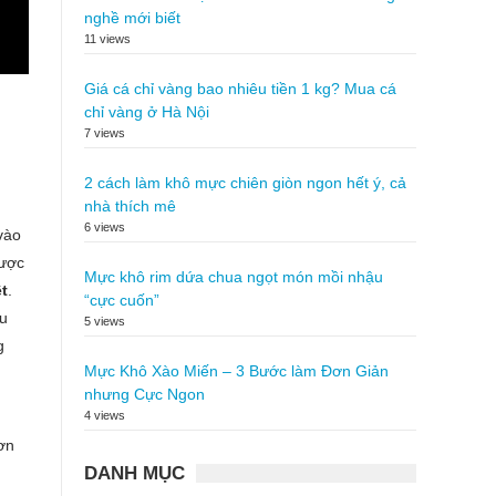
nghề mới biết
11 views
Giá cá chỉ vàng bao nhiêu tiền 1 kg? Mua cá
chỉ vàng ở Hà Nội
7 views
2 cách làm khô mực chiên giòn ngon hết ý, cả
nhà thích mê
6 views
vào
được
Mực khô rim dứa chua ngọt món mồi nhậu
t
.
“cực cuốn”
êu
5 views
g
Mực Khô Xào Miến – 3 Bước làm Đơn Giản
nhưng Cực Ngon
4 views
ơn
DANH MỤC