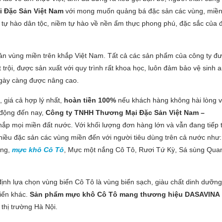
 Đặc Sản Việt Nam
với mong muốn quảng bá đặc sản các vùng, miề
m tự hào dân tộc, niềm tự hào về nền ẩm thực phong phú, đặc sắc của 
n vùng miền trên khắp Việt Nam. Tất cả các sản phẩm của công ty đ
trội, được sản xuất với quy trình rất khoa học, luôn đảm bảo vệ sinh 
ngày càng được nâng cao.
 giá cả hợp lý nhất,
hoàn tiền 100%
nếu khách hàng không hài lòng 
 động đến nay,
Công ty TNHH Thương Mại Đặc Sản Việt Nam –
ắp mọi miền đất nước. Với khối lượng đơn hàng lớn và vẫn đang tiếp 
hiều đặc sản các vùng miền đến với người tiêu dùng trên cả nước như:
ong,
mực khô Cô Tô
, Mực một nắng Cô Tô, Rươi Tứ Kỳ, Sá sùng Qua
ịnh lựa chọn vùng biển Cô Tô là vùng biển sạch, giàu chất dinh dưỡng
iển khác.
Sản phẩm mực khô Cô Tô mang thương hiệu DASAVINA
thị trường Hà Nội.