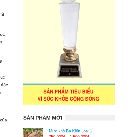
n
đất
ược
an
về
tục
 đặc
n
SẢN PHẨM MỚI
của
Mực khô Bá Kiến Loại 1
750.000
₫
–
1.500.000
₫