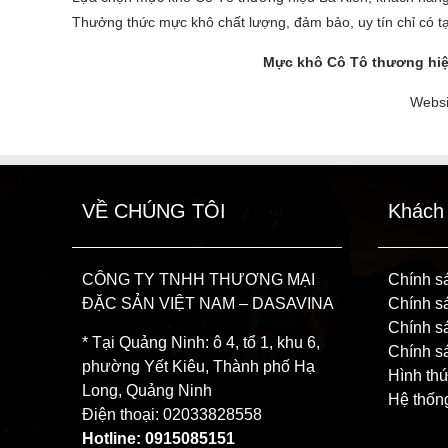
Thưởng thức mực khô chất lượng, đảm bảo, uy tín chỉ có t
Mực khô Cô Tô thương hiệ
Websi
VỀ CHÚNG TÔI
Khách
CÔNG TY TNHH THƯƠNG MẠI
Chính s
ĐẶC SẢN VIỆT NAM – DASAVINA
Chính sá
Chính s
* Tại Quảng Ninh: ô 4, tổ 1, khu 6,
Chính s
phường Yết Kiêu, Thành phố Hạ
Hình th
Long, Quảng Ninh
Hệ thống
Điện thoại: 02033828558
Hotline: 0915085151