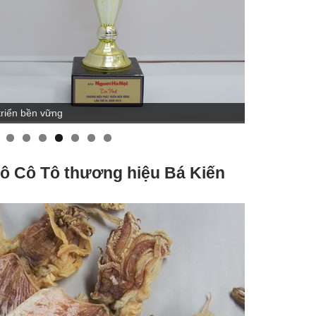
t lượng cao 2019 do người tiêu dùng bình chọn
Chứng 
0
ô Cô Tô thương hiệu Bá Kiến