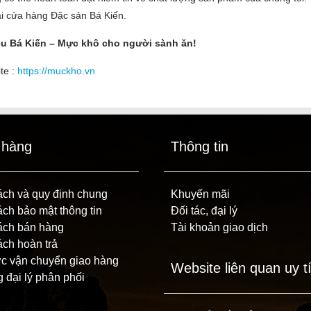
ại cửa hàng Đặc sản Bá Kiến.
u Bá Kiến – Mực khô cho người sành ăn!
te :
https://muckho.vn
 hàng
Thông tin
ách và quy định chung
Khuyến mãi
ch bảo mật thông tin
Đối tác, đại lý
ách bán hàng
Tài khoản giao dịch
ách hoàn trả
ức vận chuyển giao hàng
Website liên quan uy t
 đại lý phân phối