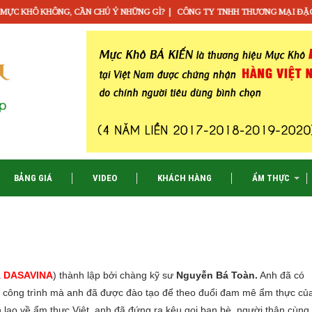
|
ÔNG, CẦN CHÚ Ý NHỮNG GÌ?
CÔNG TY TNHH THƯƠNG MẠI ĐẶC SẢN VIỆT N
BẢNG GIÁ
VIDEO
KHÁCH HÀNG
ẨM THỰC
à
DASAVINA
) thành lập bởi chàng kỹ sư
Nguyễn Bá Toàn.
Anh đã có
g công trình mà anh đã được đào tạo để theo đuổi đam mê ẩm thực củ
 lao về ẩm thực Việt, anh đã đứng ra kêu gọi bạn bè, người thân cùng