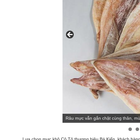
ng hấp dẫn
Mực khô Bá Kiến đóng gói, hú
Lựa chọn mực khô Cô Tô thương hiệu Bá Kiến, khách hàng c