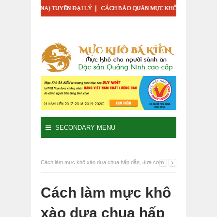
|
ASAVINA) TUYỂN ĐẠI LÝ
CÁCH BẢO QUẢN MỰC KHÔ LÂU MÀ KHÔNG GIẢ
SECONDARY MENU
Cách làm mực khô xào dưa chua hấp dẫn, đưa cơm
Cách làm mực khô
xào dưa chua hấp