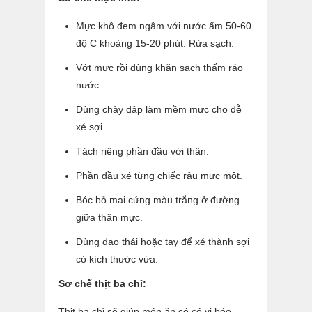
Mực khô đem ngâm với nước ấm 50-60
độ C khoảng 15-20 phút. Rửa sạch.
Vớt mực rồi dùng khăn sạch thấm ráo
nước.
Dùng chày đập làm mềm mực cho dễ
xé sợi.
Tách riêng phần đầu với thân.
Phần đầu xé từng chiếc râu mực một.
Bóc bỏ mai cứng màu trắng ở đường
giữa thân mực.
Dùng dao thái hoặc tay để xé thành sợi
có kích thước vừa.
Sơ chế thịt ba chỉ:
Thịt ba chỉ sẽ giúp món ăn có có vị béo